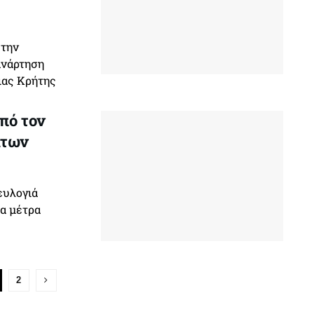
στην
ανάρτηση
ιας Κρήτης
πό τον
άτων
ευλογιά
τα μέτρα
2