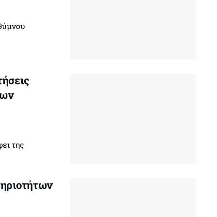
εθύμνου
τήσεις
των
ει της
ηριοτήτων