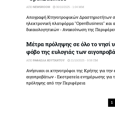
ΑΠΌ
NEWSROOM
30/10/2025 - 1:04 ΜΜ
Απογραφή Κτηνοτροφικών Δραστηριοτήτων 
ηλεκτρονική πλατφόρμα "OpenBusiness" και 
δικαιολογητικών - Ανακοίνωση της Περιφέρε
Μέτρα πρόληψης σε όλο το νησί υ
φόβο της ευλογιάς των αιγοπροβ
ΑΠΌ
ΡΑΦΑΈΛΑ ΚΟΥΤΆΝΤΟΥ
21/10/2025 - 9:58 ΠΜ
Ανήσυχοι οι κτηνοτρόφοι της Κρήτης για την 
αιγοπροβάτων - Εκστρατεία ενημέρωσης για 
πρόληψης από την Περιφέρεια
1