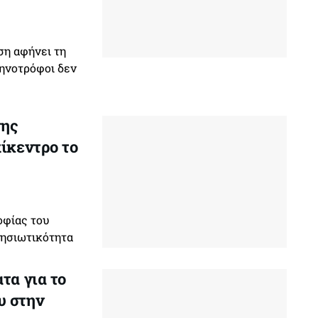
ση αφήνει τη
τηνοτρόφοι δεν
της
πίκεντρο το
οφίας του
νησιωτικότητα
τα για το
υ στην