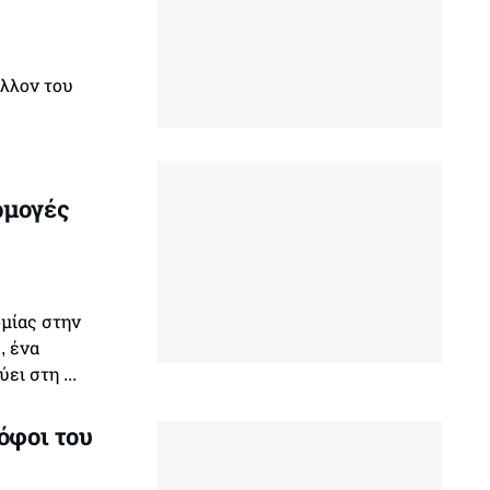
έλλον του
ρμογές
μίας στην
, ένα
ι στη ...
όφοι του