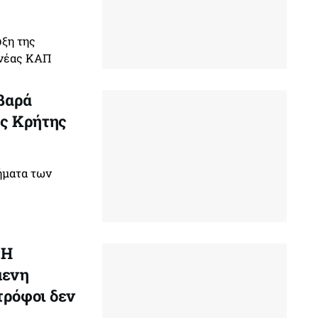
υξη της
 νέας ΚΑΠ
οβαρά
ς Κρήτης
λήματα των
«Η
μενη
τρόφοι δεν