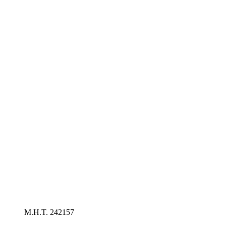
Μ.Η.Τ. 242157