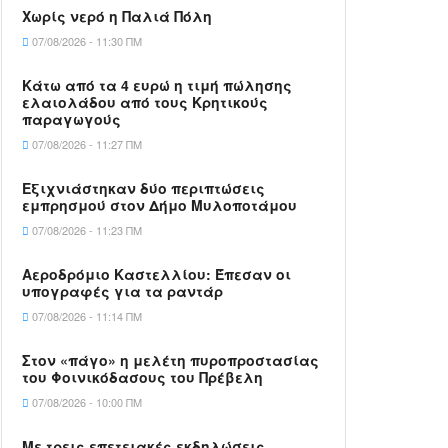
Χωρίς νερό η Παλιά Πόλη
07/08/2026 - 11:30 ΠΜ
Κάτω από τα 4 ευρώ η τιμή πώλησης
ελαιολάδου από τους Κρητικούς
παραγωγούς
07/08/2026 - 11:27 ΠΜ
Εξιχνιάστηκαν δύο περιπτώσεις
εμπρησμού στον Δήμο Μυλοποτάμου
07/08/2026 - 11:23 ΠΜ
Αεροδρόμιο Καστελλίου: Έπεσαν οι
υπογραφές για τα ραντάρ
07/08/2026 - 11:14 ΠΜ
Στον «πάγο» η μελέτη πυροπροστασίας
του Φοινικόδασους του Πρέβελη
07/08/2026 - 10:00 ΠΜ
Με τρεις επετειακές εκδηλώσεις