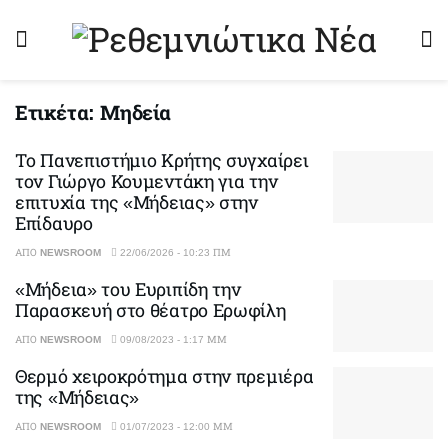
Ετικέτα:
Μηδεία
Το Πανεπιστήμιο Κρήτης συγχαίρει
τον Γιώργο Κουμεντάκη για την
επιτυχία της «Μήδειας» στην
Επίδαυρο
ΑΠΌ
NEWSROOM
22/06/2026 - 10:23 ΠΜ
«Μήδεια» του Ευριπίδη την
Παρασκευή στο θέατρο Ερωφίλη
ΑΠΌ
NEWSROOM
09/08/2023 - 1:17 ΜΜ
Θερμό χειροκρότημα στην πρεμιέρα
της «Μήδειας»
ΑΠΌ
NEWSROOM
01/07/2023 - 12:00 ΜΜ