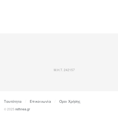
Μ.Η.Τ. 242157
Ταυτότητα
Επικοινωνία
Όροι Χρήσης