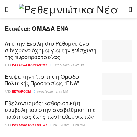
Ετικέτα:
ΟΜΑΔΑ ΕΝΑ
Από την Εκάλη στο Ρέθυμνο ένα
σύγχρονο όχημα για την ενίσχυση
της πυροπροστασίας
ΑΠΌ
ΡΑΦΑΈΛΑ ΚΟΥΤΆΝΤΟΥ
12/05/2026 - 9:07 ΠΜ
Έκοψε την πίτα της η Ομάδα
Πολιτικής Προστασίας “ΕΝΑ”
ΑΠΌ
NEWSROOM
15/02/2026 - 6:18 ΜΜ
Εθελοντισμός: καθοριστική η
συμβολή του στην αναβάθμιση της
ποιότητας ζωής των Ρεθεμνιωτών
ΑΠΌ
ΡΑΦΑΈΛΑ ΚΟΥΤΆΝΤΟΥ
26/03/2025 - 4:28 ΜΜ