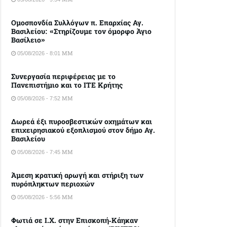
Ομοσπονδία Συλλόγων π. Επαρχίας Αγ.
Βασιλείου: «Στηρίζουμε τον όμορφο Άγιο
Βασίλειο»
05/08/2026 - 8:01 ΜΜ
Συνεργασία περιφέρειας με το
Πανεπιστήμιο και το ΙΤΕ Κρήτης
05/08/2026 - 7:52 ΜΜ
Δωρεά έξι πυροσβεστικών οχημάτων και
επιχειρησιακού εξοπλισμού στον δήμο Αγ.
Βασιλείου
05/08/2026 - 7:45 ΜΜ
Άμεση κρατική αρωγή και στήριξη των
πυρόπληκτων περιοχών
05/08/2026 - 5:56 ΜΜ
Φωτιά σε Ι.Χ. στην Επισκοπή-Κάηκαν