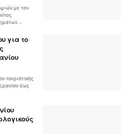
αφιών με τον
ούτος
μάτων ...
υ για το
ς
ανίου
υ τουριστικής
Γερανίου έως
νίου
ολογικούς