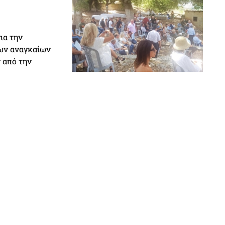
ια την
των αναγκαίων
 από την