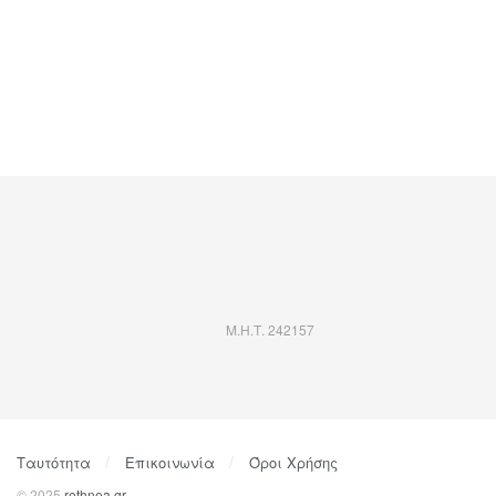
Μ.Η.Τ. 242157
Ταυτότητα
Επικοινωνία
Όροι Χρήσης
© 2025
rethnea.gr