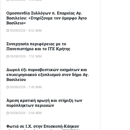
Ομοσπονδία Συλλόγων π. Επαρχίας Αγ.
Βασιλείου: «Στηρίζουμε τον όμορφο Άγιο
Βασίλειο»
05/08/2026 - 8:01 ΜΜ
Συνεργασία περιφέρειας με το
Πανεπιστήμιο και το ΙΤΕ Κρήτης
05/08/2026 - 7:52 ΜΜ
Δωρεά έξι πυροσβεστικών οχημάτων και
επιχειρησιακού εξοπλισμού στον δήμο Αγ.
Βασιλείου
05/08/2026 - 7:45 ΜΜ
Άμεση κρατική αρωγή και στήριξη των
πυρόπληκτων περιοχών
05/08/2026 - 5:56 ΜΜ
Φωτιά σε Ι.Χ. στην Επισκοπή-Κάηκαν