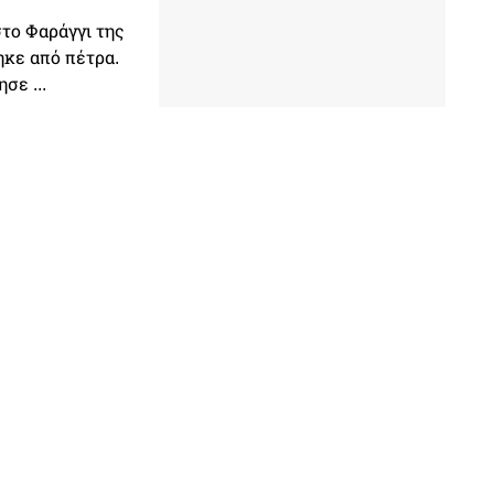
το Φαράγγι της
ηκε από πέτρα.
σε ...