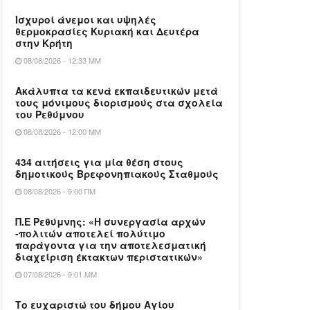
Ισχυροί άνεμοι και υψηλές
θερμοκρασίες Κυριακή και Δευτέρα
στην Κρήτη
08/08/2026 - 12:33 ΜΜ
Ακάλυπτα τα κενά εκπαιδευτικών μετά
τους μόνιμους διορισμούς στα σχολεία
του Ρεθύμνου
08/08/2026 - 12:00 ΜΜ
434 αιτήσεις για μία θέση στους
δημοτικούς Βρεφονηπιακούς Σταθμούς
08/08/2026 - 9:00 ΠΜ
Π.Ε Ρεθύμνης: «Η συνεργασία αρχών
-πολιτών αποτελεί πολύτιμο
παράγοντα για την αποτελεσματική
διαχείριση έκτακτων περιστατικών»
07/08/2026 - 9:01 ΜΜ
Το ευχαριστώ του δήμου Αγίου