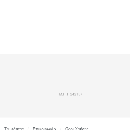
Μ.Η.Τ. 242157
Ταυτότητα
Επικοινωνία
Όροι Χρήσης