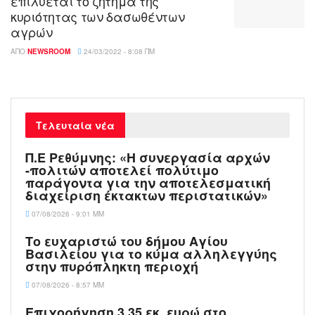
επιλύεται το ζήτημα της
κυριότητας των δασωθέντων
αγρών
ΑΠΌ
NEWSROOM
24/03/2022 - 8:08 ΠΜ
Τελευταία νέα
Π.Ε Ρεθύμνης: «Η συνεργασία αρχών
-πολιτών αποτελεί πολύτιμο
παράγοντα για την αποτελεσματική
διαχείριση έκτακτων περιστατικών»
07/08/2026 - 9:01 ΜΜ
Το ευχαριστώ του δήμου Αγίου
Βασιλείου για το κύμα αλληλεγγύης
στην πυρόπληκτη περιοχή
07/08/2026 - 8:57 ΜΜ
Επιχορήγηση 3,35 εκ. ευρώ στο