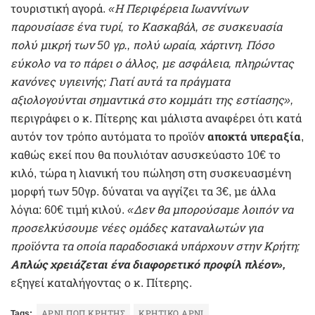
τουριστική αγορά.
«Η Περιφέρεια Ιωαννίνων
παρουσίασε ένα τυρί, το Κασκαβάλ, σε συσκευασία
πολύ μικρή των 50 γρ., πολύ ωραία, χάρτινη. Πόσο
εύκολο να το πάρει ο άλλος, με ασφάλεια, πληρώντας
κανόνες υγιεινής; Γιατί αυτά τα πράγματα
αξιολογούνται σημαντικά στο κομμάτι της εστίασης»,
περιγράφει ο κ. Πίτερης και μάλιστα αναφέρει ότι κατά
αυτόν τον τρόπο αυτόματα το προϊόν
αποκτά υπεραξία
,
καθώς εκεί που θα πουλιόταν ασυσκεύαστο 10€ το
κιλό, τώρα η λιανική του πώληση στη συσκευασμένη
μορφή των 50γρ. δύναται να αγγίζει τα 3€, με άλλα
λόγια: 60€ τιμή κιλού.
«Δεν θα μπορούσαμε λοιπόν να
προσελκύσουμε νέες ομάδες καταναλωτών για
προϊόντα τα οποία παραδοσιακά υπάρχουν στην Κρήτη;
Απλώς χρειάζεται ένα διαφορετικό προφίλ πλέον»,
εξηγεί καταλήγοντας ο κ. Πίτερης.
Tags:
ΑΡΝΙ ΠΟΠ ΚΡΗΤΗΣ
ΚΡΗΤΙΚΟ ΑΡΝΙ