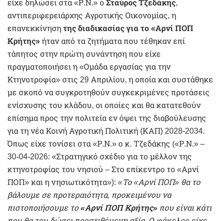
είχε δηλώσει στα «Ρ.Ν.» ο
Σταύρος Τζεδάκης
,
αντιπεριφερειάρχης Αγροτικής Οικονομίας, η
επανεκκίνηση
της διαδικασίας για το «Αρνί ΠΟΠ
Κρήτης»
ήταν από τα ζητήματα που τέθηκαν επί
τάπητος στην πρώτη συνάντηση που είχε
πραγματοποιήσει η «Ομάδα εργασίας για την
Κτηνοτροφία» στις 29 Απριλίου, η οποία και συστάθηκε
με σκοπό να συγκροτηθούν συγκεκριμένες προτάσεις
ενίσχυσης του κλάδου, οι οποίες και θα κατατεθούν
επίσημα προς την πολιτεία εν όψει της διαβούλευσης
για τη νέα Κοινή Αγροτική Πολιτική (ΚΑΠ) 2028-2034.
Όπως είχε τονίσει στα «Ρ.Ν.» ο κ. Τζεδάκης («Ρ.Ν.» –
30-04-2026: «Στρατηγικό σχέδιο για το μέλλον της
κτηνοτροφίας του νησιού – Στο επίκεντρο το «Αρνί
ΠΟΠ» και η νησιωτικότητα»):
«Το «Αρνί ΠΟΠ»
θα το
βάλουμε σε προτεραιότητα, προκειμένου να
πιστοποιήσουμε το
«Αρνί ΠΟΠ Κρήτης»
που είναι κάτι
που θα του δώσει προστιθέμενη αξία. Ο φάκελος είχε