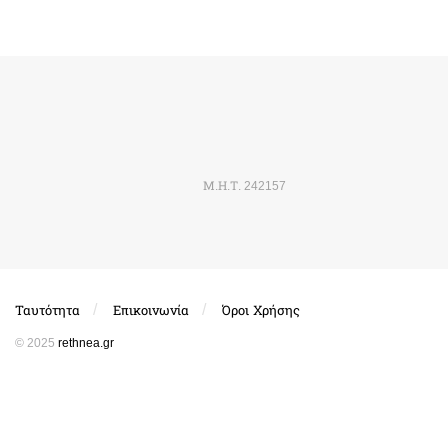
Μ.Η.Τ. 242157
Ταυτότητα
Επικοινωνία
Όροι Χρήσης
© 2025
rethnea.gr