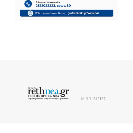
Μ.Η.Τ. 242157