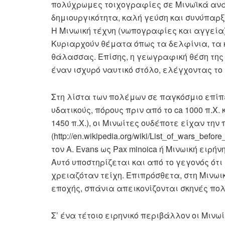
πολύχρωμες τοιχογραφίες σε Μινωϊκά ανά
δημιουργικότητα, καλή γεύση και συνύπαρξ
Η Μινωική τέχνη (νωπογραφίες και αγγεία)
Κυριαρχούν θέματα όπως τα δελφίνια, τα κρί
θάλασσας. Επίσης, η γεωγραφική θέση της
έναν ισχυρό ναυτικό στόλο, ελέγχοντας το 
Στη λίστα των πολέμων σε παγκόσμιο επί
υδατικούς, πόρους πριν από το ca 1000 π.Χ. 
1450 π.Χ.), οι Μινωίτες ουδέποτε είχαν τ
(http://en.wikipedia.org/wiki/List_of_wars_be
τον A. Evans ως Pax minoica ή Μινωική ειρή
Αυτό υποστηρίζεται και από το γεγονός ότι
χρειαζόταν τείχη. Επιπρόσθετα, στη Μινωι
εποχής, σπάνια απεικονίζονται σκηνές πολ
Σ’ ένα τέτοιο ειρηνικό περιβάλλον οι Μιν