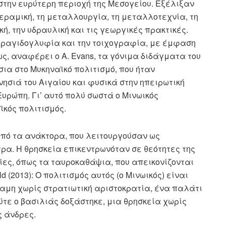
 στην ευρύτερη περιοχή της Μεσογείου. Εξέλιξαν
κεραμική, τη μεταλλουργία, τη μεταλλοτεχνία, τη
κή, την υδραυλική και τις γεωργικές πρακτικές.
φραγιδογλυφία και την τοιχογραφία, με έμφαση
πως, αναφέρει ο A. Evans, τα γόνιμα διδάγματα του
ια στο Μυκηναϊκό πολιτισμό, που ήταν
ησιά του Αιγαίου και φυσικά στην ηπειρωτική
υρώπη. Γι’ αυτό πολύ σωστά ο Μινωικός
ϊκός πολιτισμός.
πό τα ανάκτορα, που λειτουργούσαν ως
ντρα. Η θρησκεία επικεντρωνόταν σε θεότητες της
ίες, όπως τα ταυροκαθάψια, που απεικονίζονται
 (2013): Ο πολιτισμός αυτός (ο Μινωικός) είναι
αμη χωρίς στρατιωτική αριστοκρατία, ένα παλάτι
ούτε ο βασιλιάς δοξάστηκε, μια θρησκεία χωρίς
ς άνδρες.