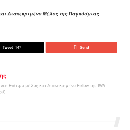
και Διακεκριμένο Μέλος της Παγκόσμιας
Tweet
147
Send
κης
ναι Επίτιμο μέλος και Διακεκριμένο Fellow της IWA
ού)