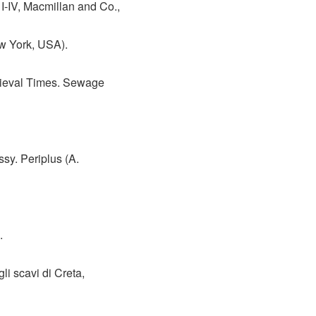
. I-IV, Macmillan and Co.,
w York, USA).
dieval Times. Sewage
sy. Periplus (A.
.
li scavi di Creta,