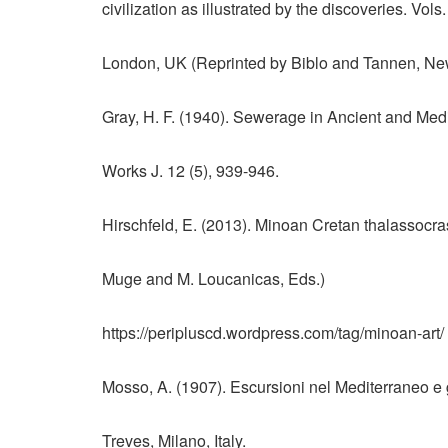
civilization as illustrated by the discoveries. Vols
London, UK (Reprinted by Biblo and Tannen, Ne
Gray, H. F. (1940). Sewerage in Ancient and Me
Works J. 12 (5), 939-946.
Hirschfeld, E. (2013). Minoan Cretan thalassocras
Muge and M. Loucanicas, Eds.)
https://peripluscd.wordpress.com/tag/minoan-art/ 
Mosso, A. (1907). Escursioni nel Mediterraneo e g
Treves, Milano, Italy.