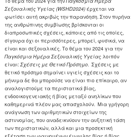
Το θέμα του 2024 για την
Παγκόσμια Ημέρα
Σεξουαλικής Υγείας (WSHD2024)
έρχεται να
φωτίσει αυτή ακριβώς την παρανόηση. Στον πυρήνα
της ανθρώπινης συμβίωσης βρίσκονται οι
διαπροσωπικές σχέσεις, κάποιες από τις οποίες,
σίγουρα όχι οι περισσότερες, μπορεί, φυσικά, να
είναι και σεξουαλικές. Το θέμα του 2024 για την
Παγκόσμια Ημέρα Σεξουαλικής Υγείας
λοιπόν
είναι:
Σχέσεις με Θετικό Πρόσημο
. Σχέσεις με
θετικό πρόσημο σημαίνει υγιείς σχέσεις και το
μήνυμα δε θα μπορούσε να είναι πιο επίκαιρο, αν
αναλογιστούμε τα περιστατικά βίας,
ενδοοικογενειακής ή βίας μεταξύ ανηλίκων που
καθημερινά πλέον μας απασχολούν. Μια γρήγορη
ανάγνωση των αριθμητικών στοιχείων της
αστυνομίας, που αναδεικνύουν την αυξητική τάση
των περιστατικών, αλλά και μια προσεκτική
εξέταση των φαινομένων έμφυλης βίας ή βίας