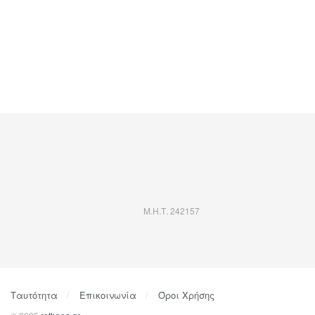
Μ.Η.Τ. 242157
Ταυτότητα
Επικοινωνία
Όροι Χρήσης