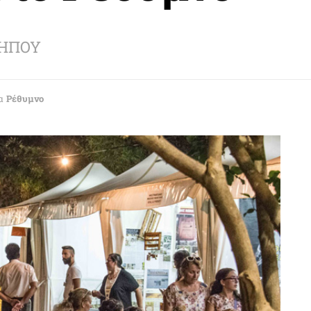
ΚΗΠΟΥ
α
Ρέθυμνο