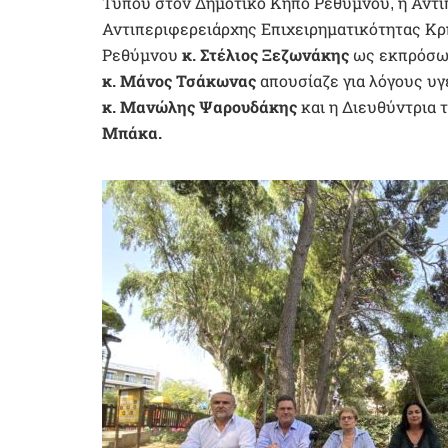
Τύπου στον Δημοτικό Κήπο Ρεθύμνου, η Αντ
Αντιπεριφερειάρχης Επιχειρηματικότητας Κ
Ρεθύμνου
κ. Στέλιος Ξεζωνάκης
ως εκπρόσωπ
κ. Μάνος Τσάκωνας
απουσίαζε για λόγους υγ
κ. Μανώλης Ψαρουδάκης
και η Διευθύντρια
Μπάκα.