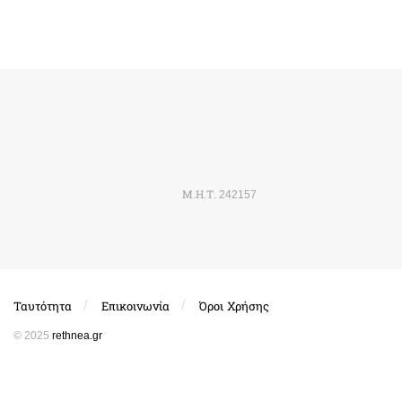
Μ.Η.Τ. 242157
Ταυτότητα
Επικοινωνία
Όροι Χρήσης
© 2025
rethnea.gr