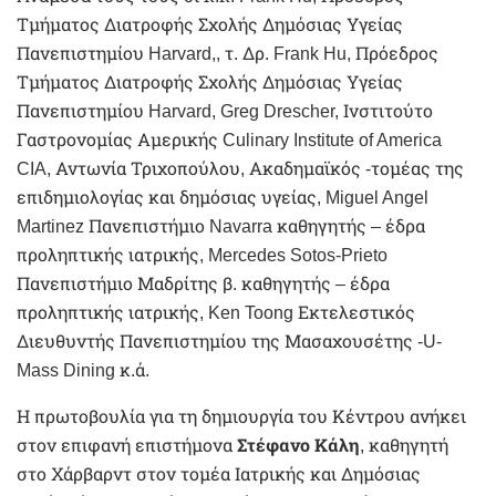
Τμήματος Διατροφής Σχολής Δημόσιας Υγείας
Πανεπιστημίου Harvard,, τ. Δρ. Frank Hu, Πρόεδρος
Τμήματος Διατροφής Σχολής Δημόσιας Υγείας
Πανεπιστημίου Harvard, Greg Drescher, Ινστιτούτο
Γαστρονομίας Αμερικής Culinary Institute of America
CIA, Αντωνία Τριχοπούλου, Ακαδημαϊκός -τομέας της
επιδημιολογίας και δημόσιας υγείας, Miguel Angel
Martinez Πανεπιστήμιο Navarra καθηγητής – έδρα
προληπτικής ιατρικής, Mercedes Sotos-Prieto
Πανεπιστήμιο Μαδρίτης β. καθηγητής – έδρα
προληπτικής ιατρικής, Ken Toong Εκτελεστικός
Διευθυντής Πανεπιστημίου της Μασαχουσέτης -U-
Mass Dining κ.ά.
Η πρωτοβουλία για τη δημιουργία του Κέντρου ανήκει
στον επιφανή επιστήμονα
Στέφανο Κάλη
, καθηγητή
στο Χάρβαρντ στον τομέα Ιατρικής και Δημόσιας