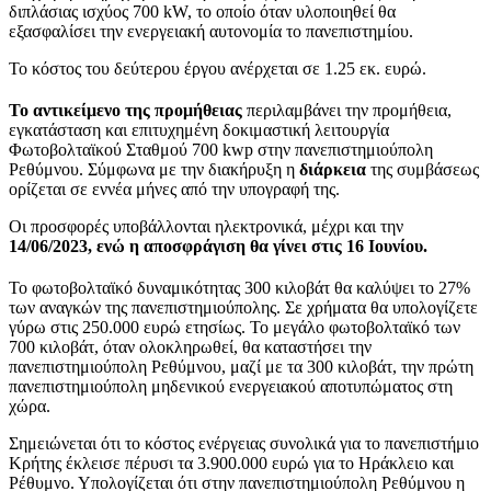
διπλάσιας ισχύος 700 kW, το οποίο όταν υλοποιηθεί θα
εξασφαλίσει την ενεργειακή αυτονομία το πανεπιστημίου.
Το κόστος του δεύτερου έργου ανέρχεται σε 1.25 εκ. ευρώ.
Το αντικείμενο της προμήθειας
περιλαμβάνει την προμήθεια,
εγκατάσταση και επιτυχημένη δοκιμαστική λειτουργία
Φωτοβολταϊκού Σταθμού 700 kwp στην πανεπιστημιούπολη
Ρεθύμνου. Σύμφωνα με την διακήρυξη η
διάρκεια
της συμβάσεως
ορίζεται σε εννέα μήνες από την υπογραφή της.
Οι προσφορές υποβάλλονται ηλεκτρονικά, μέχρι και την
14/06/2023, ενώ η αποσφράγιση θα γίνει στις 16 Ιουνίου.
Το φωτοβολταϊκό δυναμικότητας 300 κιλοβάτ θα καλύψει το 27%
των αναγκών της πανεπιστημιούπολης. Σε χρήματα θα υπολογίζετε
γύρω στις 250.000 ευρώ ετησίως. Το μεγάλο φωτοβολταϊκό των
700 κιλοβάτ, όταν ολοκληρωθεί, θα καταστήσει την
πανεπιστημιούπολη Ρεθύμνου, μαζί με τα 300 κιλοβάτ, την πρώτη
πανεπιστημιούπολη μηδενικού ενεργειακού αποτυπώματος στη
χώρα.
Σημειώνεται ότι το κόστος ενέργειας συνολικά για το πανεπιστήμιο
Κρήτης έκλεισε πέρυσι τα 3.900.000 ευρώ για το Ηράκλειο και
Ρέθυμνο. Υπολογίζεται ότι στην πανεπιστημιούπολη Ρεθύμνου η