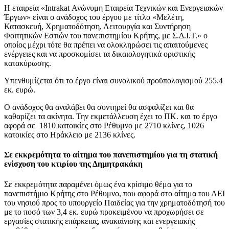
Η εταιρεία «Intrakat Ανώνυμη Εταιρεία Τεχνικών και Ενεργειακών
Έργων» είναι ο ανάδοχος του έργου με τίτλο «Μελέτη,
Κατασκευή, Χρηματοδότηση, Λειτουργία και Συντήρηση
Φοιτητικών Εστιών του πανεπιστημίου Κρήτης, με Σ.Δ.Ι.Τ.» ο
οποίος μέχρι τότε θα πρέπει να ολοκληρώσει τις απαιτούμενες
ενέργειες και να προσκομίσει τα δικαιολογητικά οριστικής
κατακύρωσης.
Υπενθυμίζεται ότι το έργο είναι συνολικού προϋπολογισμού 255.4
εκ. ευρώ.
Ο ανάδοχος θα αναλάβει θα συντηρεί θα ασφαλίζει και θα
καθαρίζει τα ακίνητα. Την εκμετάλλευση έχει το ΠΚ. και το έργο
αφορά σε 1810 κατοικίες στο Ρέθυμνο με 2710 κλίνες, 1026
κατοικίες στο Ηράκλειο με 2136 κλίνες.
Σε εκκρεμότητα το αίτημα του πανεπιστημίου για τη στατική
ενίσχυση του κτιρίου της Δημητρακάκη
Σε εκκρεμότητα παραμένει όμως ένα κρίσιμο θέμα για το
πανεπιστήμιο Κρήτης στο Ρέθυμνο, που αφορά στο αίτημα του ΑΕΙ
του νησιού προς το υπουργείο Παιδείας για την χρηματοδότησή του
με το ποσό των 3,4 εκ. ευρώ προκειμένου να προχωρήσει σε
εργασίες στατικής επάρκειας, ανακαίνισης και ενεργειακής