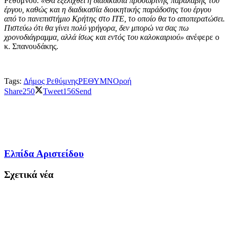
Ρεθύμνου.
«Θα εξελιχθεί η διαδικασία προσωρινής παραλαβής του
έργου, καθώς και η διαδικασία διοικητικής παράδοσης του έργου
από το πανεπιστήμιο Κρήτης στο ΙΤΕ, το οποίο θα το αποπερατώσει.
Πιστεύω ότι θα γίνει πολύ γρήγορα, δεν μπορώ να σας πω
χρονοδιάγραμμα, αλλά ίσως και εντός του καλοκαιριού»
ανέφερε ο
κ. Σπανουδάκης.
Tags:
Δήμος Ρεθύμνης
ΡΕΘΥΜΝΟ
ροή
Share
250
Tweet
156
Send
Ελπίδα Αριστείδου
Σχετικά νέα