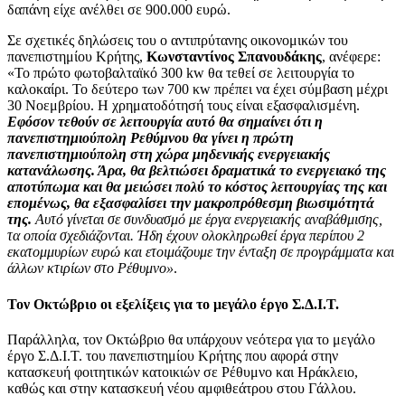
δαπάνη είχε ανέλθει σε 900.000 ευρώ.
Σε σχετικές δηλώσεις του ο αντιπρύτανης οικονομικών του
πανεπιστημίου Κρήτης,
Κωνσταντίνος
Σπανουδάκης
, ανέφερε:
«Το πρώτο φωτοβαλταϊκό 300 kw θα τεθεί σε λειτουργία το
καλοκαίρι. Το δεύτερο των 700 κw πρέπει να έχει σύμβαση μέχρι
30 Νοεμβρίου. Η χρηματοδότησή τους είναι εξασφαλισμένη.
Εφόσον τεθούν σε λειτουργία αυτό θα σημαίνει ότι η
πανεπιστημιούπολη Ρεθύμνου θα γίνει η πρώτη
πανεπιστημιούπολη στη χώρα μηδενικής ενεργειακής
κατανάλωσης. Άρα, θα βελτιώσει δραματικά το ενεργειακό της
αποτύπωμα και θα μειώσει πολύ το κόστος λειτουργίας της και
επομένως, θα εξασφαλίσει την μακροπρόθεσμη βιωσιμότητά
της.
Αυτό γίνεται σε συνδυασμό με έργα ενεργειακής αναβάθμισης,
τα οποία σχεδιάζονται. Ήδη έχουν ολοκληρωθεί έργα περίπου 2
εκατομμυρίων ευρώ και ετοιμάζουμε την ένταξη σε προγράμματα και
άλλων κτιρίων στο Ρέθυμνο»
.
Τον Οκτώβριο οι εξελίξεις για το μεγάλο έργο Σ.Δ.Ι.Τ.
Παράλληλα, τον Οκτώβριο θα υπάρχουν νεότερα για το μεγάλο
έργο Σ.Δ.Ι.Τ. του πανεπιστημίου Κρήτης που αφορά στην
κατασκευή φοιτητικών κατοικιών σε Ρέθυμνο και Ηράκλειο,
καθώς και στην κατασκευή νέου αμφιθεάτρου στου Γάλλου.