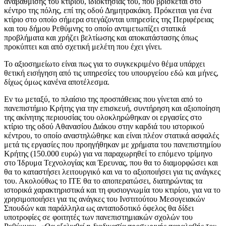
αναβάθμισης του κτιρίου, ιδιοκτησίας του, που βρίσκεται στο
κέντρο της πόλης, επί της οδού Δημητρακάκη. Πρόκειται για ένα
κτίριο στο οποίο σήμερα στεγάζονται υπηρεσίες της Περιφέρειας
και του δήμου Ρεθύμνης το οποίο αντιμετωπίζει στατικά
προβλήματα και χρήζει βελτίωσης και αποκατάστασης όπως
προκύπτει και από σχετική μελέτη που έχει γίνει.
Το αξιοσημείωτο είναι πως για το συγκεκριμένο θέμα υπάρχει
θετική εισήγηση από τις υπηρεσίες του υπουργείου εδώ και μήνες,
δίχως όμως κανένα αποτέλεσμα.
Εν τω μεταξύ, το πλαίσιο της προσπάθειας που γίνεται από το
πανεπιστήμιο Κρήτης για την επισκευή, συντήρηση και αξιοποίηση
της ακίνητης περιουσίας του ολοκληρώθηκαν οι εργασίες στο
κτίριο της οδού Αθανασίου Διάκου στην καρδιά του ιστορικού
κέντρου, το οποίο αναστηλώθηκε και είναι πλέον στατικά ασφαλές
μετά τις εργασίες που προηγήθηκαν με χρήματα του πανεπιστημίου
Κρήτης (150.000 ευρώ) για να παραχωρηθεί το επόμενο τρίμηνο
στο Ίδρυμα Τεχνολογίας και Έρευνας, που θα το διαμορφώσει και
θα το καταστήσει λειτουργικό και να το αξιοποιήσει για τις ανάγκες
του. Ακολούθως το ΙΤΕ θα το αποπερατώσει, διατηρώντας τα
ιστορικά χαρακτηριστικά και τη φυσιογνωμία του κτιρίου, για να το
χρησιμοποιήσει για τις ανάγκες του Ινστιτούτου Μεσογειακών
Σπουδών και παράλληλα ως ανταποδοτικό όφελος θα δίδει
υποτροφίες σε φοιτητές των πανεπιστημιακών σχολών του