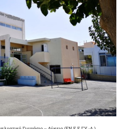
γελματικό Γυμνάσιο – Λύκειο (ΕΝ.Ε.Ε.ΓΥ.-Λ.)