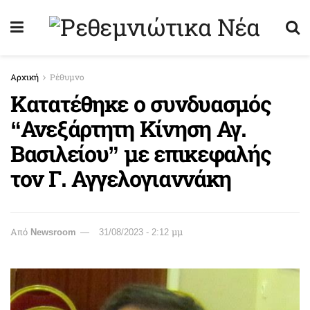
Αρχική
Ρέθυμνο
Κατατέθηκε ο συνδυασμός
“Ανεξάρτητη Κίνηση Αγ.
Βασιλείου” με επικεφαλής
τον Γ. Αγγελογιαννάκη
Από
Newsroom
31/08/2023 - 2:12 μμ