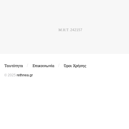
Μ.Η.Τ. 242157
Ταυτότητα
Επικοινωνία
Όροι Χρήσης
© 2025
rethnea.gr