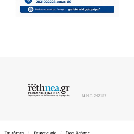
Μ.Η.Τ. 242157
Ταυτότητα
Επικοινωνία
Όροι Χρήσης