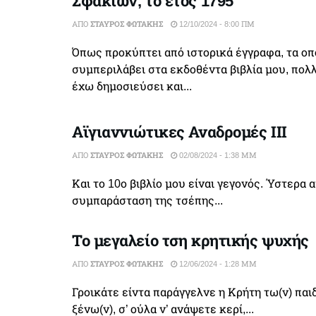
Σφακίων, το έτος 1795
ΑΠΌ
ΣΤΑΎΡΟΣ ΦΩΤΆΚΗΣ
12/10/2024 - 8:00 ΠΜ
Όπως προκύπτει από ιστορικά έγγραφα, τα οπ
συμπεριλάβει στα εκδοθέντα βιβλία μου, πολλ
έχω δημοσιεύσει και...
Αϊγιαννιώτικες Αναδρομές ΙΙΙ
ΑΠΌ
ΣΤΑΎΡΟΣ ΦΩΤΆΚΗΣ
02/08/2024 - 1:38 ΜΜ
Και το 10ο βιβλίο μου είναι γεγονός. Ύστερα 
συμπαράσταση της τσέπης...
Το μεγαλείο τση κρητικής ψυχής
ΑΠΌ
ΣΤΑΎΡΟΣ ΦΩΤΆΚΗΣ
12/06/2024 - 1:28 ΜΜ
Γροικάτε είντα παράγγελνε η Κρήτη τω(ν) παι
ξένω(ν), σ’ ούλα ν’ ανάψετε κερί,...