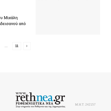
ου Μιχάλη
αδεισανού από
…
11
Μ.Η.Τ. 242157