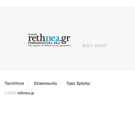
Μ.Η.Τ. 242157
Ταυτότητα
Επικοινωνία
Όροι Χρήσης
© 2025
rethnea.gr