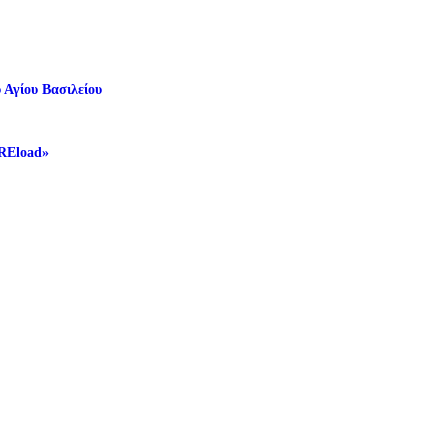
 Αγίου Βασιλείου
 REload»